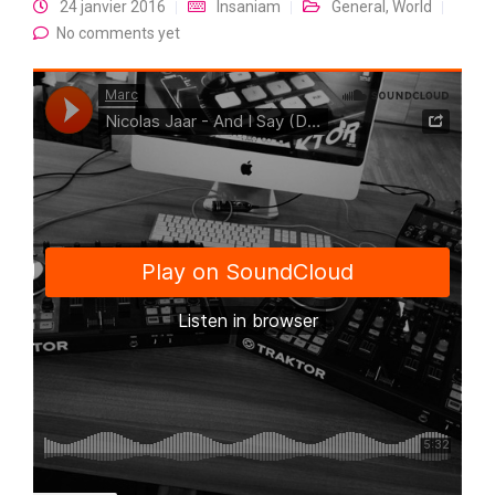
24 janvier 2016
Insaniam
General
,
World
No comments yet