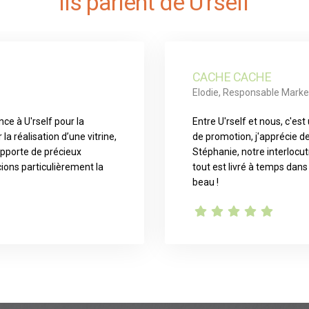
Ils parlent de U'rself
CACHE CACHE
Elodie, Responsable Marke
e à U'rself pour la
Entre U'rself et nous, c'es
 réalisation d’une vitrine,
de promotion, j'apprécie d
apporte de précieux
Stéphanie, notre interlocut
cions particulièrement la
tout est livré à temps dans
beau !