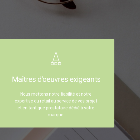
Maîtres d'oeuvres exigeants
Nous mettons notre fiabilité et notre
expertise du retail au service de vos projet
et en tant que prestataire dédié à votre
marque.