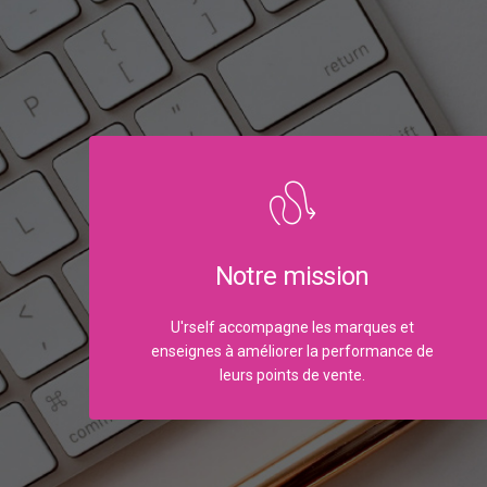
Notre mission
U'rself accompagne les marques et
enseignes à améliorer la performance de
leurs points de vente.